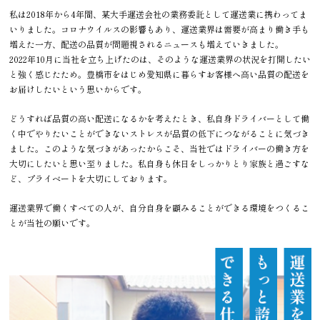
私は2018年から4年間、某大手運送会社の業務委託として運送業に携わってま
いりました。コロナウイルスの影響もあり、運送業界は需要が高まり働き手も
増えた一方、配送の品質が問題視されるニュースも増えていきました。
2022年10月に当社を立ち上げたのは、そのような運送業界の状況を打開したい
と強く感じたため。豊橋市をはじめ愛知県に暮らすお客様へ高い品質の配送を
お届けしたいという思いからです。
どうすれば品質の高い配送になるかを考えたとき、私自身ドライバーとして働
く中でやりたいことができないストレスが品質の低下につながることに気づき
ました。このような気づきがあったからこそ、当社ではドライバーの働き方を
大切にしたいと思い至りました。私自身も休日をしっかりとり家族と過ごすな
ど、プライベートを大切にしております。
運送業界で働くすべての人が、自分自身を顧みることができる環境をつくるこ
とが当社の願いです。